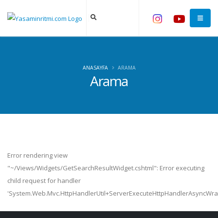
ANASAYFA
ARAMA
Arama
Error rendering view
"~/Views/Widgets/GetSearchResultWidget.cshtml": Error executing
child request for handler
'System.Web.Mvc.HttpHandlerUtil+ServerExecuteHttpHandlerAsyncWra