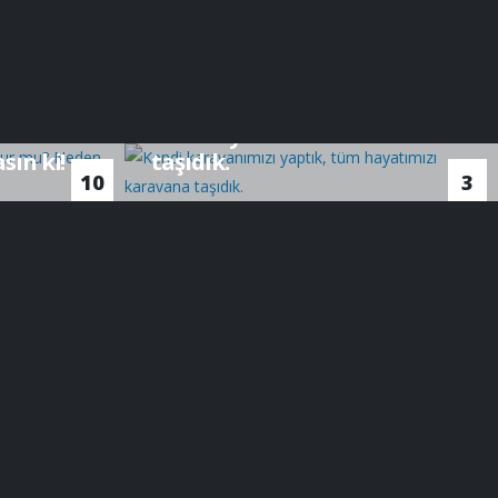
Video
Kendi karavanımızı yaptık,
 makinası
tüm hayatımızı karavana
ın ki!
taşıdık.
10
3
Nis
Nis