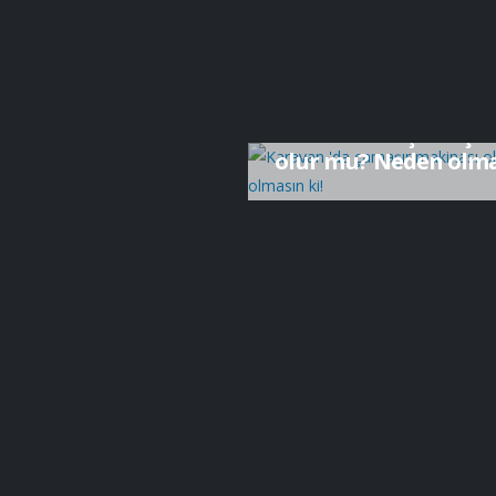
Karavan'da Yaşam
Karavan 'da çamaşır
olur mu? Neden olmas