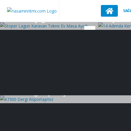
Karavan
Karavan
SAĞL
Stoper Lagun Karavan Tekne
14 Adımd
Ev Masa Ayağı
Yap
19
Eyl
Medyada Biz
67300 Dergi Röportajımız