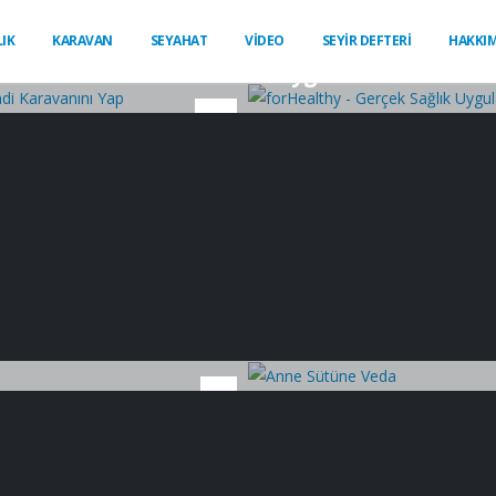
Sağlık
IK
KARAVAN
SEYAHAT
VİDEO
SEYİR DEFTERİ
HAKKI
a Kendi Karavanını
forHealthy - Gerçek S
Uygulaması
29
Eki
Bebek
Anne Sütüne Veda
1
Eki