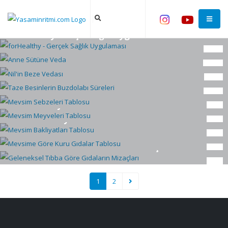
Sağlık
forHealthy - Gerçek Sağlık Uygulaması
Bebek
Anne Sütüne Veda
Bebek
15
Nil'in Beze Vedası
Beslenme
14
Eki
Taze Besinlerin Buzdolabı Süreleri
Beslenme
8
Tem
Mevsim Sebzeleri Tablosu
Beslenme
10
Mar
Mevsim Meyveleri Tablosu
Beslenme
9
Eyl
Mevsim Bakliyatları Tablosu
Beslenme
9
Eyl
Mevsime Göre Kuru Gıdalar Tablosu
Beslenme
9
Eyl
Geleneksel Tıbba Göre Gıdaların Mizaçları
9
Eyl
2
Eyl
1
2
Eyl