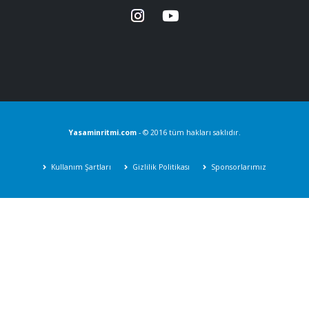
Yasaminritmi.com
- © 2016 tüm hakları saklıdır.
Kullanım Şartları
Gizlilik Politikası
Sponsorlarımız