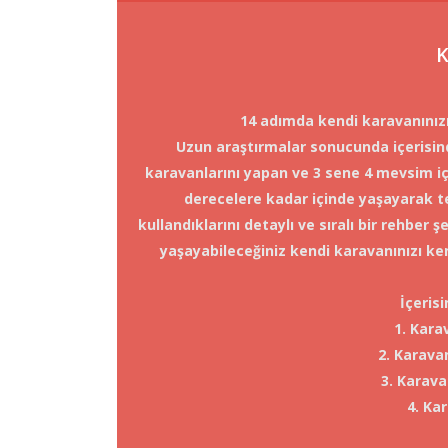
K
14 adımda kendi karavanınızı
Uzun araştırmalar sonucunda içerisin
karavanlarını yapan ve 3 sene 4 mevsim içe
derecelere kadar içinde yaşayarak tes
kullandıklarını detaylı ve sıralı bir rehber
yaşayabileceğiniz kendi karavanınızı ken
İçeris
1. Kara
2. Karava
3. Karava
4. Ka