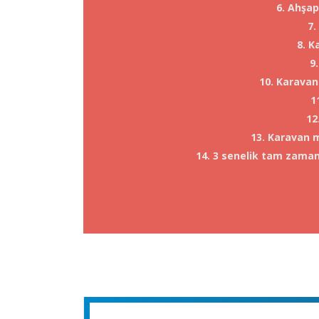
6. Ahşa
7.
8. K
9
10. Karavan
1
12
13. Karavan 
14. 3 senelik tam zaman