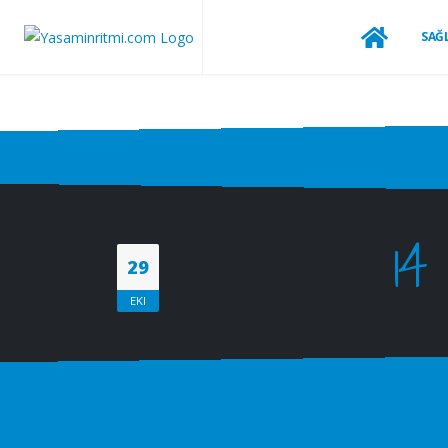
SAĞL
14
29
EKI