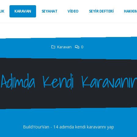
IK
KARAVAN
SEYAHAT
VİDEO
SEYİR DEFTERİ
HAKKI
Karavan
0
 Adımda Kendi Karavanı
BuildYourVan - 14 adımda kendi karavannı yap