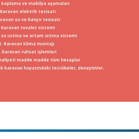
p kaplama ve mobilya aşamaları
 Karavan elektrik tesisatı
aravan su ve banyo tesisatı
. Karavan tuvalet sistemi
 su ısıtma ve ortam ısıtma sistemi
1. Karavan klima montajı
. Karavan ruhsat işlemleri
maliyeti madde madde tüm hesaplar
lı karavan hayatındaki tecrübeler, deneyimler.