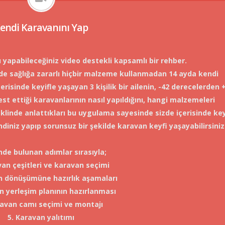
endi Karavanını Yap
 yapabileceğiniz video destekli kapsamlı bir rehber.
de sağlığa zararlı hiçbir malzeme kullanmadan 14 ayda kendi
risinde keyifle yaşayan 3 kişilik bir ailenin, -42 derecelerden 
t ettiği karavanlarının nasıl yapıldığını, hangi malzemeleri
 şeklinde anlattıkları bu uygulama sayesinde sizde içerisinde key
diniz yapıp sorunsuz bir şekilde karavan keyfi yaşayabilirsiniz
inde bulunan adımlar sırasıyla;
van çeşitleri ve karavan seçimi
n dönüşümüne hazırlık aşamaları
n yerleşim planının hazırlanması
ravan camı seçimi ve montajı
5. Karavan yalıtımı