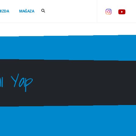
MIZDA
MAĞAZA
nı Yap