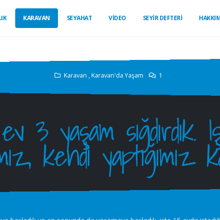
IK
KARAVAN
SEYAHAT
VİDEO
SEYİR DEFTERİ
HAKKI
Karavan
, Karavan'da Yaşam
1
ev 3 yaşam sığdırdık. 
ımız, kendi yaptığımız 