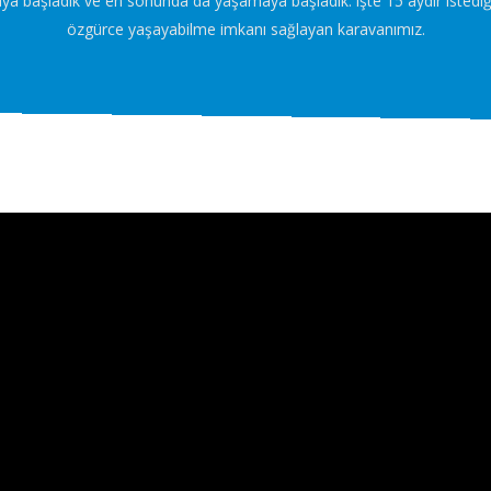
aya başladık ve en sonunda da yaşamaya başladık. işte 15 aydır istedi
özgürce yaşayabilme imkanı sağlayan karavanımız.