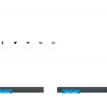
kara Karavan Kamp
Antalya Karavan Kamp
nları
Alanları
ili İçerik
İlgili İçerik