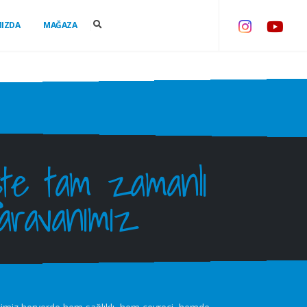
MIZDA
MAĞAZA
İşte tam zamanlı
karavanımız