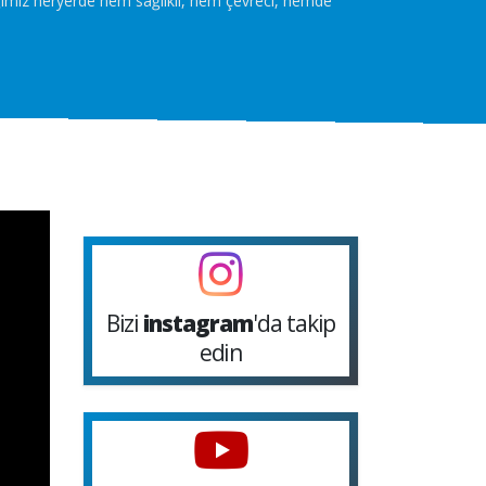
ğimiz heryerde hem sağlıklı, hem çevreci, hemde
Bizi
instagram
'da takip
edin