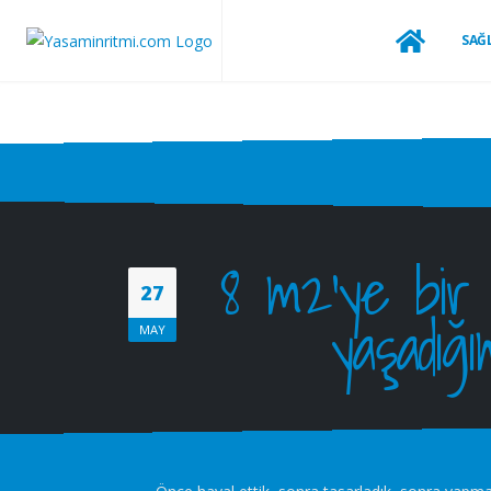
SAĞL
8 m2’ye bir 
27
yaşadığ
MAY